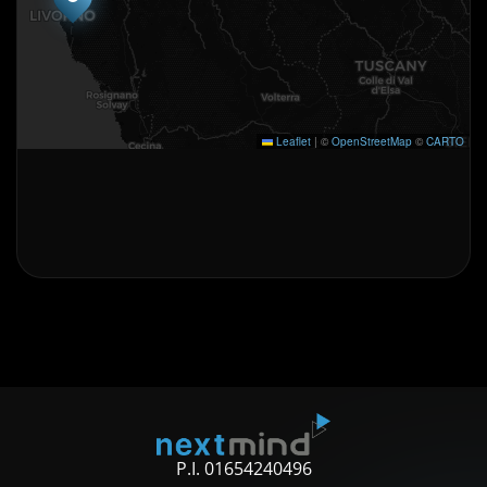
Leaflet
|
©
OpenStreetMap
©
CARTO
P.I. 01654240496